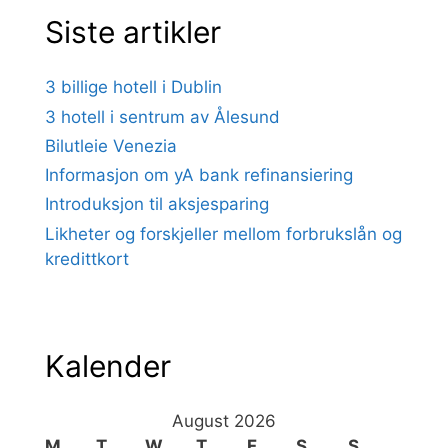
Siste artikler
3 billige hotell i Dublin
3 hotell i sentrum av Ålesund
Bilutleie Venezia
Informasjon om yA bank refinansiering
Introduksjon til aksjesparing
Likheter og forskjeller mellom forbrukslån og
kredittkort
Kalender
August 2026
M
T
W
T
F
S
S