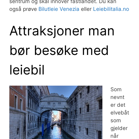
sentrum og skal innover fastlandet. Du kan
også prøve
Bilutleie Venezia
eller
Leiebilitalia.no
Attraksjoner man
bør besøke med
leiebil
Som
nevnt
er det
elvebåt
som
gjelder
når